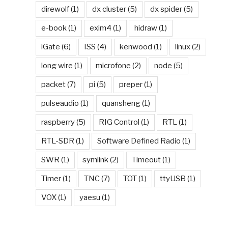
direwolf
(1)
dx cluster
(5)
dx spider
(5)
e-book
(1)
exim4
(1)
hidraw
(1)
iGate
(6)
ISS
(4)
kenwood
(1)
linux
(2)
long wire
(1)
microfone
(2)
node
(5)
packet
(7)
pi
(5)
preper
(1)
pulseaudio
(1)
quansheng
(1)
raspberry
(5)
RIG Control
(1)
RTL
(1)
RTL-SDR
(1)
Software Defined Radio
(1)
SWR
(1)
symlink
(2)
Timeout
(1)
Timer
(1)
TNC
(7)
TOT
(1)
ttyUSB
(1)
VOX
(1)
yaesu
(1)