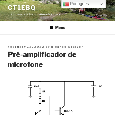
Skip
Português
CT1EBQ
to
Electrónica e Rádio-Amadorismo
content
Menu
Posted
February 12, 2022
by
Ricardo Oitavén
on
Pré-amplificador de
microfone