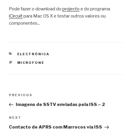
Pode fazer o download do
projecto
e do programa
iCircuit
para Mac OS X e testar outros valores ou
componentes...
CATEGORIES
ELECTRÓNICA
TAGS
MICROFONE
Post
Previous
PREVIOUS
navigation
Post
Imagens de SSTV enviadas pela ISS – 2
Next
NEXT
Post
Contacto de APRS com Marrocos via ISS