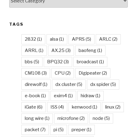
TAGS
2832
(1)
alsa
(1)
APRS
(5)
ARLC
(2)
ARRL
(1)
AX.25
(3)
baofeng
(1)
bbs
(5)
BPQ32
(3)
broadcast
(1)
CM108
(3)
CPU
(2)
Digipeater
(2)
direwolf
(1)
dx cluster
(5)
dx spider
(5)
e-book
(1)
exim4
(1)
hidraw
(1)
iGate
(6)
ISS
(4)
kenwood
(1)
linux
(2)
long wire
(1)
microfone
(2)
node
(5)
packet
(7)
pi
(5)
preper
(1)