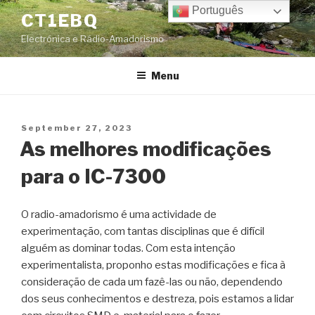
Skip
Português
CT1EBQ
to
Electrónica e Rádio-Amadorismo
content
Menu
Posted
September 27, 2023
on
As melhores modificações
para o IC-7300
O radio-amadorismo é uma actividade de
experimentação, com tantas disciplinas que é difícil
alguém as dominar todas. Com esta intenção
experimentalista, proponho estas modificações e fica à
consideração de cada um fazê-las ou não, dependendo
dos seus conhecimentos e destreza, pois estamos a lidar