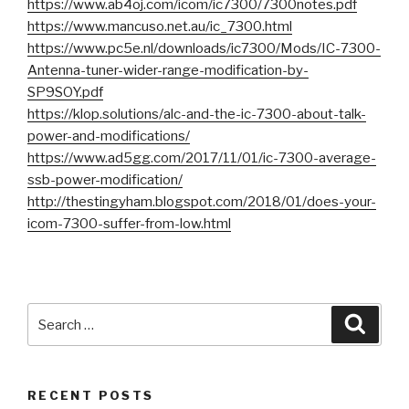
https://www.ab4oj.com/icom/ic7300/7300notes.pdf
https://www.mancuso.net.au/ic_7300.html
https://www.pc5e.nl/downloads/ic7300/Mods/IC-7300-
Antenna-tuner-wider-range-modification-by-
SP9SOY.pdf
https://klop.solutions/alc-and-the-ic-7300-about-talk-
power-and-modifications/
https://www.ad5gg.com/2017/11/01/ic-7300-average-
ssb-power-modification/
http://thestingyham.blogspot.com/2018/01/does-your-
icom-7300-suffer-from-low.html
Search
Searc
for:
RECENT POSTS