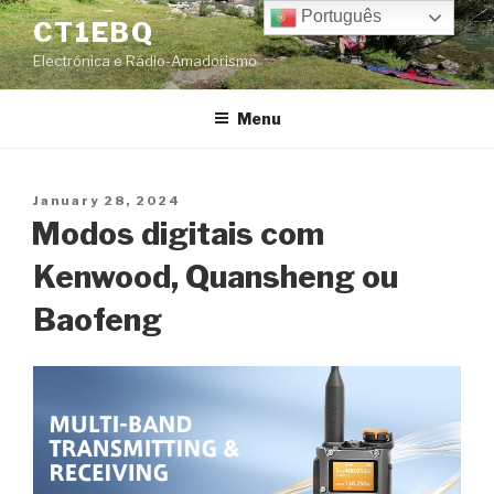
Skip
Português
CT1EBQ
to
Electrónica e Rádio-Amadorismo
content
Menu
Posted
January 28, 2024
on
Modos digitais com
Kenwood, Quansheng ou
Baofeng