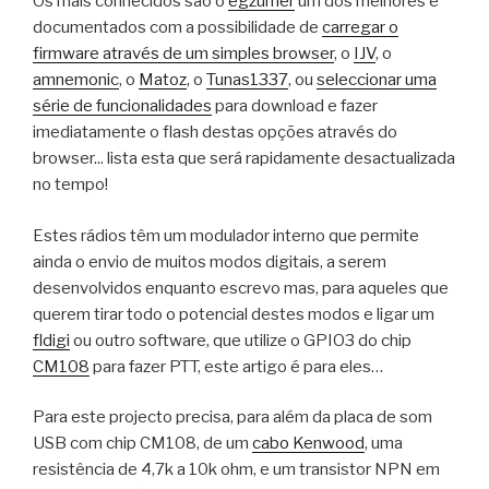
Os mais conhecidos são o
egzumer
um dos melhores e
documentados com a possibilidade de
carregar o
firmware através de um simples browser
, o
IJV
, o
amnemonic
, o
Matoz
, o
Tunas1337
, ou
seleccionar uma
série de funcionalidades
para download e fazer
imediatamente o flash destas opções através do
browser... lista esta que será rapidamente desactualizada
no tempo!
Estes rádios têm um modulador interno que permite
ainda o envio de muitos modos digitais, a serem
desenvolvidos enquanto escrevo mas, para aqueles que
querem tirar todo o potencial destes modos e ligar um
fldigi
ou outro software, que utilize o GPIO3 do chip
CM108
para fazer PTT, este artigo é para eles…
Para este projecto precisa, para além da placa de som
USB com chip CM108, de um
cabo Kenwood
, uma
resistência de 4,7k a 10k ohm, e um transistor NPN em