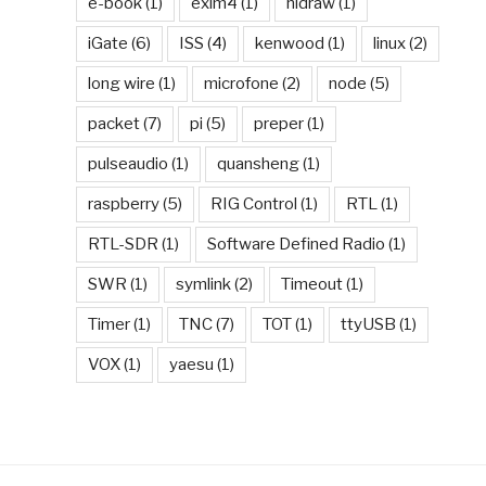
e-book
(1)
exim4
(1)
hidraw
(1)
iGate
(6)
ISS
(4)
kenwood
(1)
linux
(2)
long wire
(1)
microfone
(2)
node
(5)
packet
(7)
pi
(5)
preper
(1)
pulseaudio
(1)
quansheng
(1)
raspberry
(5)
RIG Control
(1)
RTL
(1)
RTL-SDR
(1)
Software Defined Radio
(1)
SWR
(1)
symlink
(2)
Timeout
(1)
Timer
(1)
TNC
(7)
TOT
(1)
ttyUSB
(1)
VOX
(1)
yaesu
(1)