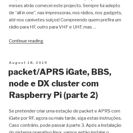
2)”
meses atrás comecei este projecto. Sempre fui adepto
de “all in one”, nas impressoras, nos rádios, nos gadgets,
até nos canivetes suíços! Compreendo quem prefira um
rádio para HF, outro para VHF e UHF, mas …
“pi-
Continue reading
star
+GUI,
packet
Posted
August 18, 2019
on
e
packet/APRS iGate, BBS,
aplicações
node e DX cluster com
desktop”
Raspberry Pi (parte 2)
Se pretender criar uma estação de packet e APRS com
iGate por RF, agora ou mais tarde, siga estas instruções.
Caso contrário, pode passar à parte 3. Após a instalação
do sistema operativo linux, vamos então instalar o