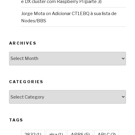
e DX cluster com Raspberry Pi (parte 3)
Jorge Mota
on
Adicionar CT1EBQ à sua lista de
Nodes/BBS
ARCHIVES
Archives
CATEGORIES
Categories
TAGS
2832
(1)
alsa
(1)
APRS
(5)
ARLC
(2)