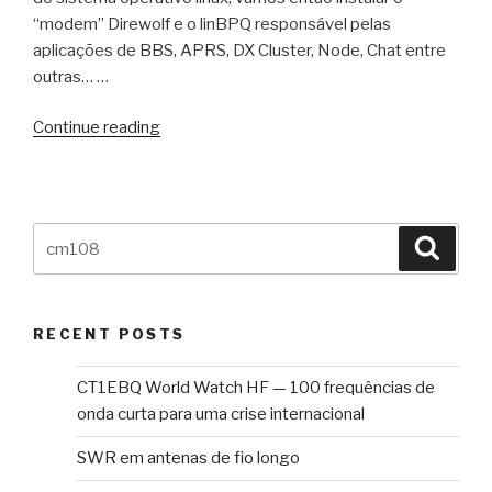
“modem” Direwolf e o linBPQ responsável pelas
aplicações de BBS, APRS, DX Cluster, Node, Chat entre
outras… …
“packet/APRS
Continue reading
iGate,
BBS,
node
e
Search
Searc
DX
for:
cluster
com
RECENT POSTS
Raspberry
Pi
CT1EBQ World Watch HF — 100 frequências de
(parte
onda curta para uma crise internacional
2)”
SWR em antenas de fio longo