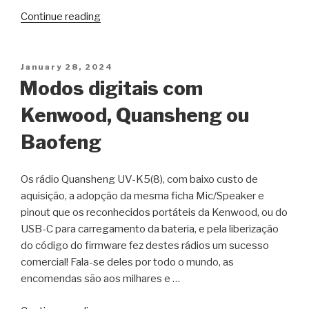
“Solução
Continue reading
de
problemas
com
Posted
January 28, 2024
on
a
Modos digitais com
placa
Kenwood, Quansheng ou
de
som
Baofeng
CM108”
Os rádio Quansheng UV-K5(8), com baixo custo de
aquisição, a adopção da mesma ficha Mic/Speaker e
pinout que os reconhecidos portáteis da Kenwood, ou do
USB-C para carregamento da bateria, e pela liberização
do código do firmware fez destes rádios um sucesso
comercial! Fala-se deles por todo o mundo, as
encomendas são aos milhares e …