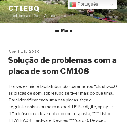
Skip
Português
CT1EBQ
to
Electrónica e Rádio-Amadorismo
content
Menu
Posted
April 13, 2020
on
Solução de problemas com a
placa de som CM108
Por vezes não é fácil atribuir o(s) parametros “plughw:x,0”
às placas de som, sobretudo se tiver mais do que uma…
Para identificar cada uma das placas, faça o
seguinte,insira a primeira no port USB e digite, aplay -l ;
“L” minúsculo e deve obter como resposta, **** List of
PLAYBACK Hardware Devices ****card 0: Device …