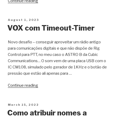
“Modos
Continue reading
digitais
com
Kenwood,
Posted
August 1, 2023
on
Quansheng
VOX com Timeout-Timer
ou
Baofeng”
Novo desafio – conseguir aproveitar um rádio antigo
para comunicações digitais e que não dispõe de Rig
Control para PTT, no meu caso o ASTRO B da Cubic
Communications… O som vem de uma placa USB com o
IC CM108, simulado pelo gerador de 1KHz e o botão de
pressão que estão ali apenas para …
“VOX
Continue reading
com
Timeout-
Timer”
Posted
March 15, 2022
on
Como atribuir nomes a