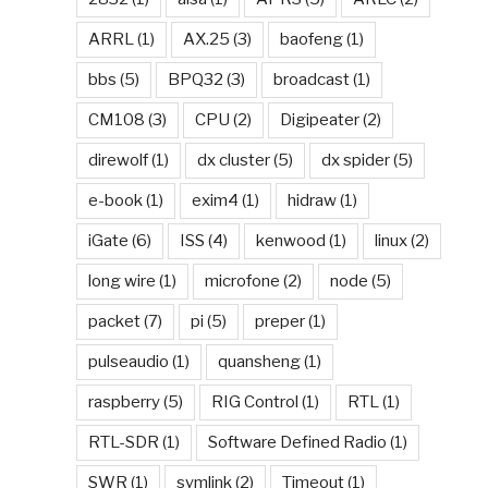
ARRL
(1)
AX.25
(3)
baofeng
(1)
bbs
(5)
BPQ32
(3)
broadcast
(1)
CM108
(3)
CPU
(2)
Digipeater
(2)
direwolf
(1)
dx cluster
(5)
dx spider
(5)
e-book
(1)
exim4
(1)
hidraw
(1)
iGate
(6)
ISS
(4)
kenwood
(1)
linux
(2)
long wire
(1)
microfone
(2)
node
(5)
packet
(7)
pi
(5)
preper
(1)
pulseaudio
(1)
quansheng
(1)
raspberry
(5)
RIG Control
(1)
RTL
(1)
RTL-SDR
(1)
Software Defined Radio
(1)
SWR
(1)
symlink
(2)
Timeout
(1)