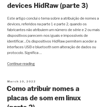
devices HidRaw (parte 3)
Este artigo conclui o tema sobre a atribuição de nomes a
devices, referidos na parte 1 e parte 2, quando os
fabricantes não atribuiem um número de série e 2 ou mais
dispositivos parecem-nos iguais e impossíveis de
identificar…Os dispositivos HidRaw permitem aceder a
interfaces USB e bluetooth sem alteração de dados ou
protocolo. Significa …
“Como
Continue reading
atribuir
nomes
a
Posted
March 10, 2022
on
devices
Como atribuir nomes a
HidRaw
placas de som em linux
(parte
3)”