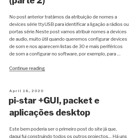
(parte 2)
No post anterior tratámos da atribuição de nomes a
devices série ttyUSB para identificar a ligação a rádios ou
portas série.Neste post vamos atribuir nomes a devices
de audio, muito útil quando queremos configurar devices
de som e nos aparecem listas de 30 e mais periféricos
de som a configurar no software, por exemplo, para …
“Como
Continue reading
atribuir
nomes
a
Posted
April 16, 2020
on
placas
pi-star +GUI, packet e
de
aplicações desktop
som
em
linux
Este bem poderia ser o primeiro post do site já que,
(parte
daqui fui construindo todos os outros projectos… Há uns