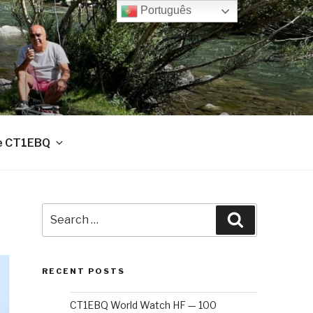
Português
e CT1EBQ
Search
Search
for:
RECENT POSTS
CT1EBQ World Watch HF — 100