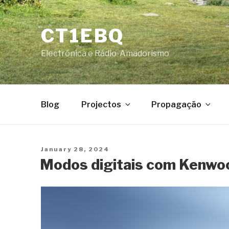
Skip
to
CT1EBQ
content
Electrónica e Rádio-Amadorismo
Blog
Projectos
Propagação
Posted
January 28, 2024
on
Modos digitais com Kenwo