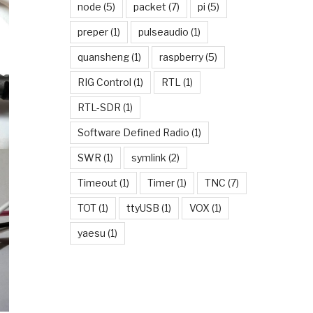
node
(5)
packet
(7)
pi
(5)
preper
(1)
pulseaudio
(1)
quansheng
(1)
raspberry
(5)
RIG Control
(1)
RTL
(1)
RTL-SDR
(1)
Software Defined Radio
(1)
SWR
(1)
symlink
(2)
Timeout
(1)
Timer
(1)
TNC
(7)
TOT
(1)
ttyUSB
(1)
VOX
(1)
yaesu
(1)