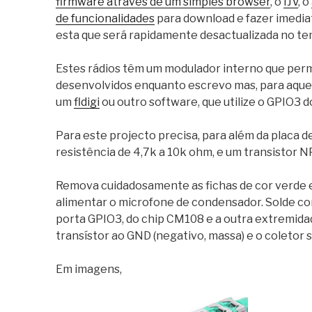
firmware através de um simples browser
, o
IJV
, o
de funcionalidades
para download e fazer imediat
esta que será rapidamente desactualizada no te
Estes rádios têm um modulador interno que permi
desenvolvidos enquanto escrevo mas, para aquel
um
fldigi
ou outro software, que utilize o GPIO3 d
Para este projecto precisa, para além da placa
resistência de 4,7k a 10k ohm, e um transistor N
Remova cuidadosamente as fichas de cor verde e 
alimentar o microfone de condensador. Solde com
porta GPIO3, do chip CM108 e a outra extremidade
transístor ao GND (negativo, massa) e o coletor se
Em imagens,