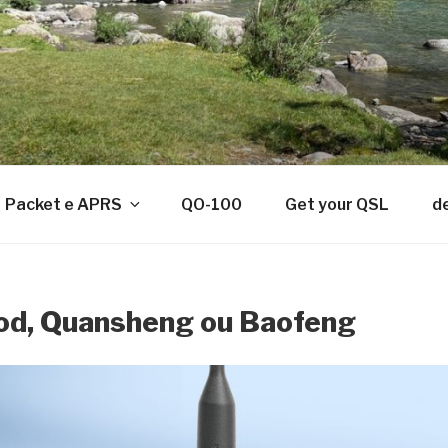
Packet e APRS
QO-100
Get your QSL
d
od, Quansheng ou Baofeng