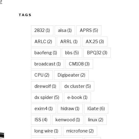
e
TAGS
2832
(1)
alsa
(1)
APRS
(5)
ARLC
(2)
ARRL
(1)
AX.25
(3)
baofeng
(1)
bbs
(5)
BPQ32
(3)
broadcast
(1)
CM108
(3)
CPU
(2)
Digipeater
(2)
direwolf
(1)
dx cluster
(5)
dx spider
(5)
e-book
(1)
exim4
(1)
hidraw
(1)
iGate
(6)
ISS
(4)
kenwood
(1)
linux
(2)
long wire
(1)
microfone
(2)