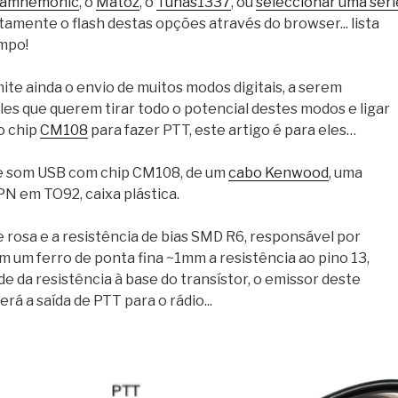
amnemonic
, o
Matoz
, o
Tunas1337
, ou
seleccionar uma séri
amente o flash destas opções através do browser... lista
mpo!
te ainda o envio de muitos modos digitais, a serem
es que querem tirar todo o potencial destes modos e ligar
o chip
CM108
para fazer PTT, este artigo é para eles…
 de som USB com chip CM108, de um
cabo Kenwood
, uma
PN em TO92, caixa plástica.
rosa e a resistência de bias SMD R6, responsável por
 um ferro de ponta fina ~1mm a resistência ao pino 13,
 da resistência à base do transístor, o emissor deste
rá a saída de PTT para o rádio...