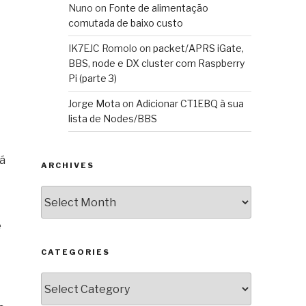
Nuno
on
Fonte de alimentação
comutada de baixo custo
IK7EJC Romolo
on
packet/APRS iGate,
BBS, node e DX cluster com Raspberry
Pi (parte 3)
Jorge Mota
on
Adicionar CT1EBQ à sua
lista de Nodes/BBS
Já
ARCHIVES
Archives
e
CATEGORIES
Categories