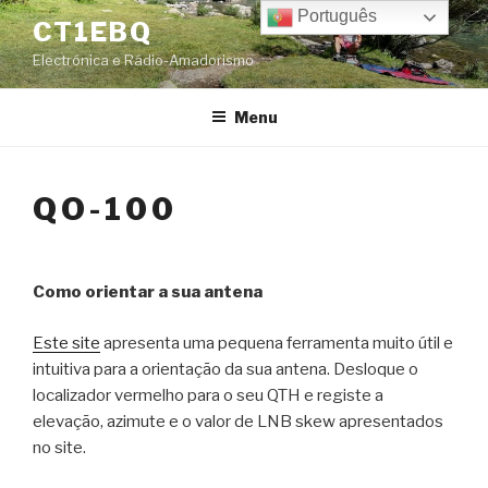
Skip
Português
CT1EBQ
to
Electrónica e Rádio-Amadorismo
content
Menu
QO-100
Como orientar a sua antena
Este site
apresenta uma pequena ferramenta muito útil e
intuitiva para a orientação da sua antena. Desloque o
localizador vermelho para o seu QTH e registe a
elevação, azimute e o valor de LNB skew apresentados
no site.