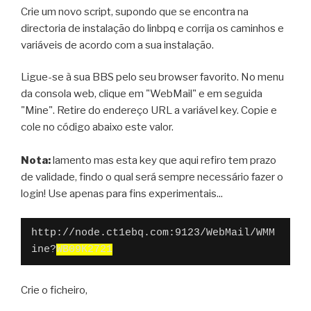
Crie um novo script, supondo que se encontra na
directoria de instalação do linbpq e corrija os caminhos e
variáveis de acordo com a sua instalação.
Ligue-se à sua BBS pelo seu browser favorito. No menu
da consola web, clique em "WebMail" e em seguida
"Mine". Retire do endereço URL a variável key. Copie e
cole no código abaixo este valor.
Nota:
lamento mas esta key que aqui refiro tem prazo
de validade, findo o qual será sempre necessário fazer o
login! Use apenas para fins experimentais...
http://node.ct1ebq.com:9123/WebMail/WMM
ine?
WB09K2721
Crie o ficheiro,