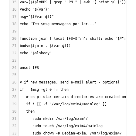
15
var=($($lmBBS | grep " PN " | awk '{ print $0 }'))
16
#echo "${var}"
17
msg="${#var[@]}"
18
echo "Tem $msg mensagens por ler..."
19
20
function join { local IFS=$'\n'; shift; echo "$*"; }
21
body=$(join , ${var[@]})
22
echo "$nl$body"
23
24
unset IFS
25
26
# if new messages, send e-mail alert - optional
27
if [ $msg -gt 0 ]; then
28
   # on pi-star certain directories are created on vir
29
   if ! [[ -f "/var/log/exim4/mainlog" ]]
30
   then
31
      sudo mkdir /var/log/exim4/
32
      sudo touch /var/log/exim4/mainlog
33
      sudo chown -R Debian-exim. /var/log/exim4/ 