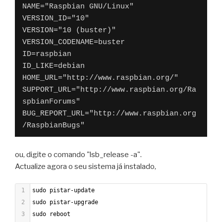
NAME="Raspbian GNU/Linux"
VERSION_ID="10"
VERSION="10 (buster)"
VERSION_CODENAME=buster
ID=raspbian
ID_LIKE=debian
HOME_URL="http://www.raspbian.org/"
SUPPORT_URL="http://www.raspbian.org/Ra
spbianForums"
BUG_REPORT_URL="http://www.raspbian.org
/RaspbianBugs"
ou, digite o comando "lsb_release -a".
Actualize agora o seu sistema já instalado,
1
sudo pistar-update
2
sudo pistar-upgrade
3
sudo reboot