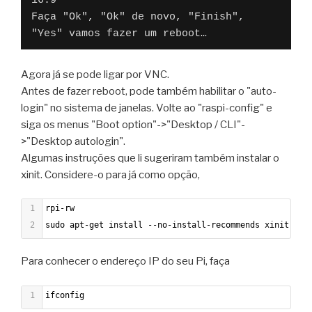
16:9
Faça "Ok", "Ok" de novo, "Finish", 
"Yes" vamos fazer um reboot…
Agora já se pode ligar por VNC.
Antes de fazer reboot, pode também habilitar o "auto-
login" no sistema de janelas. Volte ao "raspi-config" e
siga os menus "Boot option"->"Desktop / CLI"-
>"Desktop autologin".
Algumas instruções que li sugeriram também instalar o
xinit. Considere-o para já como opção,
1
rpi-rw
2
sudo apt-get install --no-install-recommends xinit
Para conhecer o endereço IP do seu Pi, faça
1
ifconfig