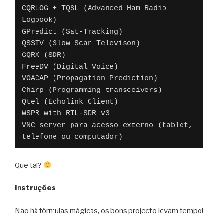
CQRLOG + TQSL (Advanced Ham Radio 
Logbook)

GPredict (Sat-Tracking)

QSSTV (Slow Scan Televison)

GQRX (SDR)

FreeDV (Digital Voice)

VOACAP (Propagation Prediction)

Chirp (Programming transceivers)

Qtel (Echolink Client)

WSPR with RTL-SDR v3

VNC server para acesso externo (tablet, 
telefone ou computador)
Que tal?
Instruções
Não há fórmulas mágicas, os bons projecto levam tempo!