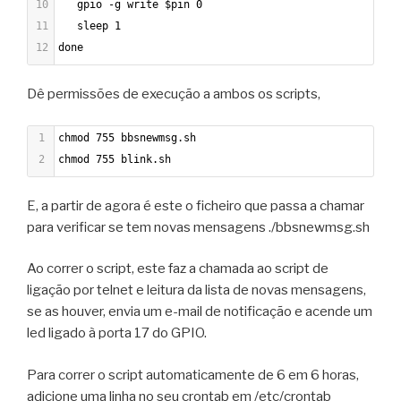
10
   gpio -g write $pin 0
11
   sleep 1
12
done
Dê permissões de execução a ambos os scripts,
1
chmod 755 bbsnewmsg.sh
2
chmod 755 blink.sh
E, a partir de agora é este o ficheiro que passa a chamar
para verificar se tem novas mensagens ./bbsnewmsg.sh
Ao correr o script, este faz a chamada ao script de
ligação por telnet e leitura da lista de novas mensagens,
se as houver, envia um e-mail de notificação e acende um
led ligado à porta 17 do GPIO.
Para correr o script automaticamente de 6 em 6 horas,
adicione uma linha no seu crontab em /etc/crontab