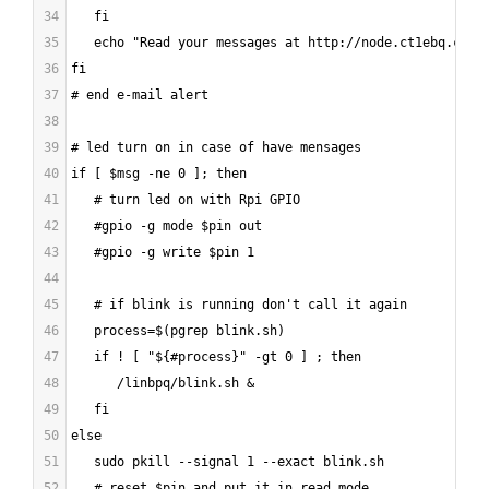
34
   fi
35
   echo "Read your messages at http://node.ct1ebq.com:
36
fi
37
# end e-mail alert
38
39
# led turn on in case of have mensages
40
if [ $msg -ne 0 ]; then
41
   # turn led on with Rpi GPIO
42
   #gpio -g mode $pin out
43
   #gpio -g write $pin 1
44
45
   # if blink is running don't call it again
46
   process=$(pgrep blink.sh)
47
   if ! [ "${#process}" -gt 0 ] ; then
48
      /linbpq/blink.sh &
49
   fi
50
else
51
   sudo pkill --signal 1 --exact blink.sh
52
   # reset $pin and put it in read mode