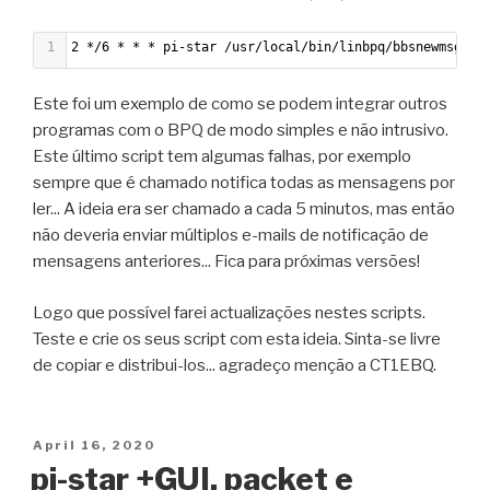
1
2 */6 * * * pi-star /usr/local/bin/linbpq/bbsnewmsg.sh
Este foi um exemplo de como se podem integrar outros
programas com o BPQ de modo simples e não intrusivo.
Este último script tem algumas falhas, por exemplo
sempre que é chamado notifica todas as mensagens por
ler... A ideia era ser chamado a cada 5 minutos, mas então
não deveria enviar múltiplos e-mails de notificação de
mensagens anteriores... Fica para próximas versões!
Logo que possível farei actualizações nestes scripts.
Teste e crie os seus script com esta ideia. Sinta-se livre
de copiar e distribui-los... agradeço menção a CT1EBQ.
Posted
April 16, 2020
on
pi-star +GUI, packet e