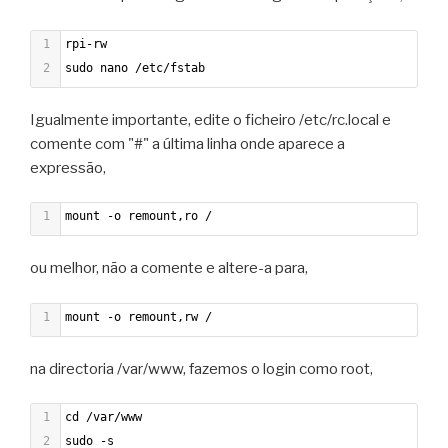
1
rpi-rw
2
sudo nano /etc/fstab
Igualmente importante, edite o ficheiro /etc/rc.local e
comente com "#" a última linha onde aparece a
expressão,
1
mount -o remount,ro /
ou melhor, não a comente e altere-a para,
1
mount -o remount,rw /
na directoria /var/www, fazemos o login como root,
1
cd /var/www
2
sudo -s