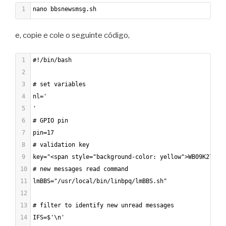
1
nano bbsnewsmsg.sh
e, copie e cole o seguinte código,
1
#!/bin/bash
2
3
# set variables
4
nl='
5
'
6
# GPIO pin
7
pin=17
8
# validation key
9
key="<span style="background-color: yellow">WB09K2721<
10
# new messages read command
11
lmBBS="/usr/local/bin/linbpq/lmBBS.sh"
12
13
# filter to identify new unread messages
14
IFS=$'\n'