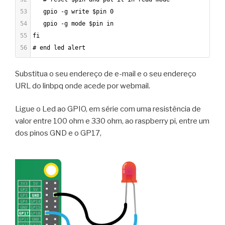
53
   gpio -g write $pin 0
54
   gpio -g mode $pin in
55
fi
56
# end led alert
Substitua o seu endereço de e-mail e o seu endereço
URL do linbpq onde acede por webmail.
Ligue o Led ao GPIO, em série com uma resistência de
valor entre 100 ohm e 330 ohm, ao raspberry pi, entre um
dos pinos GND e o GP17,