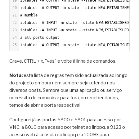
19
iptables -A OUTPUT -m state --state NEW,ESTABLISHED,RE
20
iptables -A OUTPUT -m state --state NEW,ESTABLISHED,RE
21
# mumble
22
iptables -A INPUT -m state --state NEW,ESTABLISHED,REL
23
iptables -A INPUT -m state --state NEW,ESTABLISHED,REL
24
# all ports output
25
iptables -A OUTPUT -m state --state NEW,ESTABLISHED,RE
Grave, CTRL + x, "yes" e volte à linha de comandos.
Nota:
esta lista de regras tem sido actualizada ao longo
do projecto embora nem sempre seja referido nos
diversos posts. Sempre que uma aplicação ou serviço
necessita de comunicar para fora, ou receber dados,
temos de abrir a porta respectiva!
Configurei já as portas 5900 e 5901 para acesso por
VNC, a 8010 para acesso por telnet ao linbpq, a 9123 o
acesso web à consola do linbpq e a 10093 para