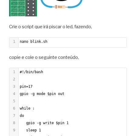
Crie o script que irá piscar o led, fazendo,
1
nano blink.sh
copie e cole o seguinte conteúdo,
1
#!/bin/bash
2
3
pin=17
4
gpio -g mode $pin out
5
6
while :
7
do
8
   gpio -g write $pin 1
9
   sleep 1