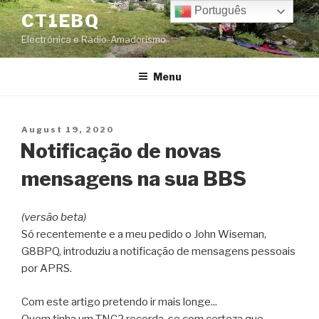
Skip
Português
CT1EBQ
to
Electrónica e Rádio-Amadorismo
content
Menu
Posted
August 19, 2020
on
Notificação de novas
mensagens na sua BBS
(versão beta)
Só recentemente e a meu pedido o John Wiseman,
G8BPQ, introduziu a notificação de mensagens pessoais
por APRS.
Com este artigo pretendo ir mais longe...
Quem tinha um TNC2 recorda-se com certeza que,