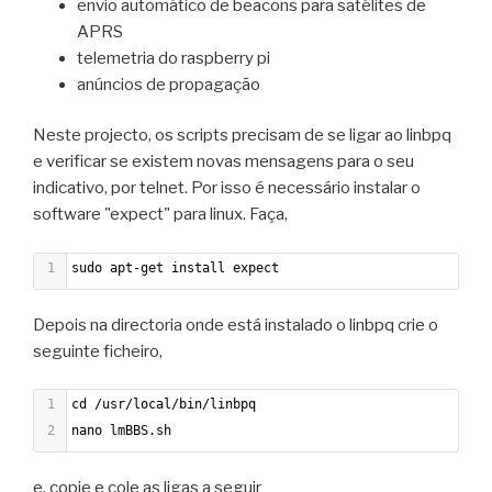
envio automático de beacons para satélites de
APRS
telemetria do raspberry pi
anúncios de propagação
Neste projecto, os scripts precisam de se ligar ao linbpq
e verificar se existem novas mensagens para o seu
indicativo, por telnet. Por isso é necessário instalar o
software "expect" para linux. Faça,
1
sudo apt-get install expect
Depois na directoria onde está instalado o linbpq crie o
seguinte ficheiro,
1
cd /usr/local/bin/linbpq
2
nano lmBBS.sh
e, copie e cole as ligas a seguir