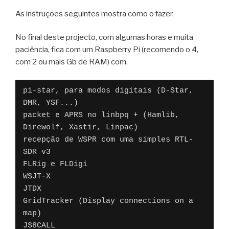
As instruções seguintes mostra como o fazer.
No final deste projecto, com algumas horas e muita
paciência, fica com um Raspberry Pi (recomendo o 4,
com 2 ou mais Gb de RAM) com,
pi-star, para modos digitais (D-Star, 
DMR, YSF...)

packet e APRS no linbpq + (Hamlib, 
Direwolf, Xastir, Linpac)

recepção de WSPR com uma simples RTL-
SDR v3

FLRig e FLDigi

WSJT-X

JTDX

GridTracker (Display connections on a 
map)

JS8CALL
