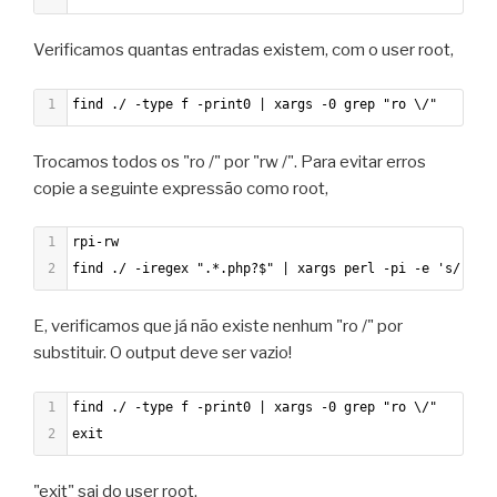
Verificamos quantas entradas existem, com o user root,
1
find ./ -type f -print0 | xargs -0 grep "ro \/"
Trocamos todos os "ro /" por "rw /". Para evitar erros
copie a seguinte expressão como root,
1
rpi-rw
2
find ./ -iregex ".*.php?$" | xargs perl -pi -e 's/ro \
E, verificamos que já não existe nenhum "ro /" por
substituir. O output deve ser vazio!
1
find ./ -type f -print0 | xargs -0 grep "ro \/"
2
exit
"exit" sai do user root.