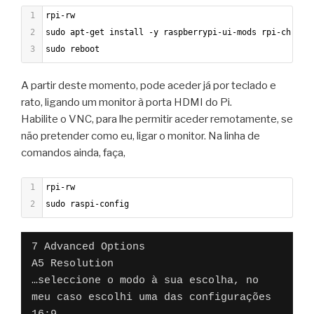
1
rpi-rw
2
sudo apt-get install -y raspberrypi-ui-mods rpi-chromi
3
sudo reboot
A partir deste momento, pode aceder já por teclado e
rato, ligando um monitor à porta HDMI do Pi.
Habilite o VNC, para lhe permitir aceder remotamente, se
não pretender como eu, ligar o monitor. Na linha de
comandos ainda, faça,
1
rpi-rw
2
sudo raspi-config
7 Advanced Options
A5 Resolution
…seleccione o modo à sua escolha, no 
meu caso escolhi uma das configurações 