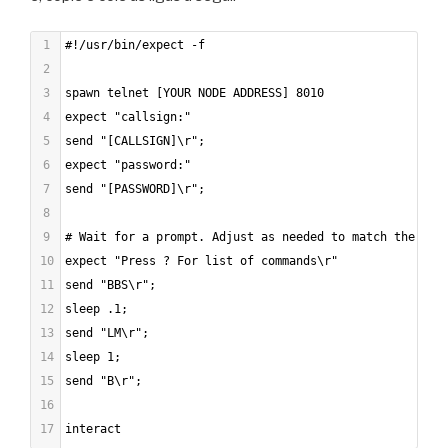
1
#!/usr/bin/expect -f
2
3
spawn telnet [YOUR NODE ADDRESS] 8010
4
expect "callsign:"
5
send "[CALLSIGN]\r";
6
expect "password:"
7
send "[PASSWORD]\r";
8
9
# Wait for a prompt. Adjust as needed to match the exp
10
expect "Press ? For list of commands\r"
11
send "BBS\r";
12
sleep .1;
13
send "LM\r";
14
sleep 1;
15
send "B\r";
16
17
interact