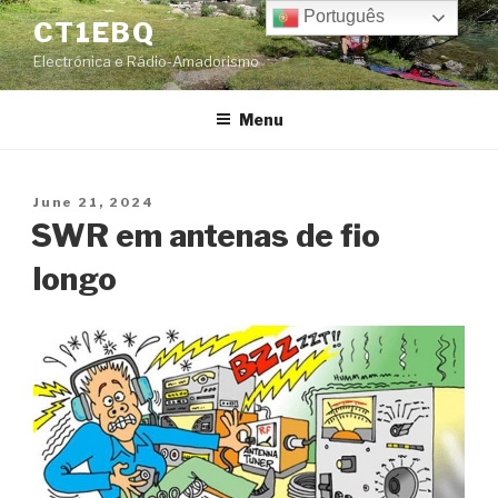
Skip
Português
CT1EBQ
to
Electrónica e Rádio-Amadorismo
content
Menu
Posted
June 21, 2024
on
SWR em antenas de fio
longo