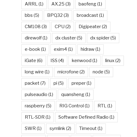
ARRL
(1)
AX.25
(3)
baofeng
(1)
bbs
(5)
BPQ32
(3)
broadcast
(1)
CM108
(3)
CPU
(2)
Digipeater
(2)
direwolf
(1)
dx cluster
(5)
dx spider
(5)
e-book
(1)
exim4
(1)
hidraw
(1)
iGate
(6)
ISS
(4)
kenwood
(1)
linux
(2)
long wire
(1)
microfone
(2)
node
(5)
packet
(7)
pi
(5)
preper
(1)
pulseaudio
(1)
quansheng
(1)
raspberry
(5)
RIG Control
(1)
RTL
(1)
RTL-SDR
(1)
Software Defined Radio
(1)
SWR
(1)
symlink
(2)
Timeout
(1)