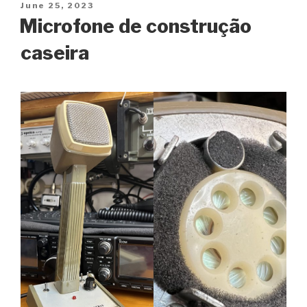
Posted
June 25, 2023
on
Microfone de construção
caseira