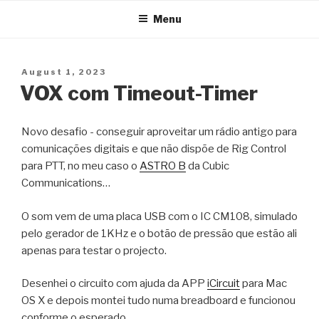
Menu
Posted
August 1, 2023
on
VOX com Timeout-Timer
Novo desafio - conseguir aproveitar um rádio antigo para
comunicações digitais e que não dispõe de Rig Control
para PTT, no meu caso o
ASTRO B
da Cubic
Communications…
O som vem de uma placa USB com o IC CM108, simulado
pelo gerador de 1KHz e o botão de pressão que estão ali
apenas para testar o projecto.
Desenhei o circuito com ajuda da APP
iCircuit
para Mac
OS X e depois montei tudo numa breadboard e funcionou
conforme o esperado.