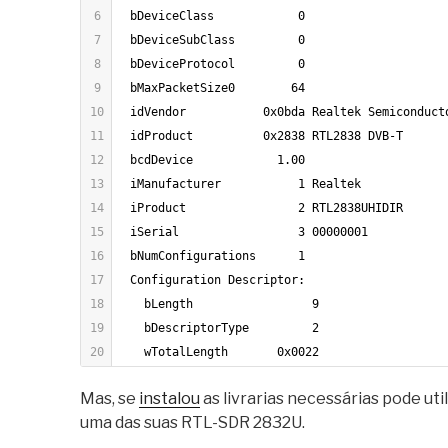
6
  bDeviceClass            0 
7
  bDeviceSubClass         0 
8
  bDeviceProtocol         0 
9
  bMaxPacketSize0        64
10
  idVendor           0x0bda Realtek Semiconduct
11
  idProduct          0x2838 RTL2838 DVB-T
12
  bcdDevice            1.00
13
  iManufacturer           1 Realtek
14
  iProduct                2 RTL2838UHIDIR
15
  iSerial                 3 00000001
16
  bNumConfigurations      1
17
  Configuration Descriptor:
18
    bLength                 9
19
    bDescriptorType         2
20
    wTotalLength       0x0022
21
    bNumInterfaces          2
Mas, se
instalou
as livrarias necessárias pode ut
22
    bConfigurationValue     1
uma das suas RTL-SDR 2832U.
23
    iConfiguration          4 USB2.0-Bulk&Iso
24
    bmAttributes         0x80