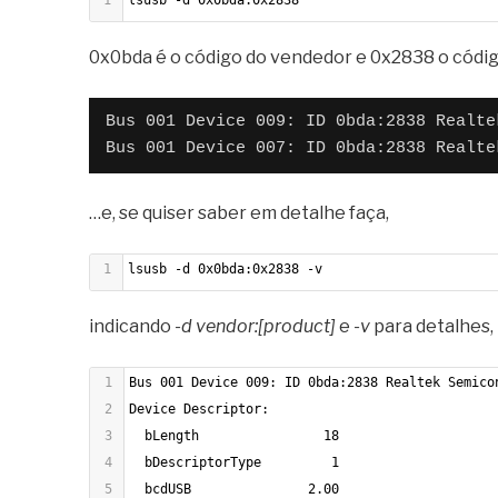
0x0bda é o código do vendedor e 0x2838 o código
Bus 001 Device 009: ID 0bda:2838 Realte
Bus 001 Device 007: ID 0bda:2838 Realte
…e, se quiser saber em detalhe faça,
1
lsusb -d 0x0bda:0x2838 -v
indicando
-d vendor:[product]
e
-v
para detalhes,
1
Bus 001 Device 009: ID 0bda:2838 Realtek Semico
2
Device Descriptor:
3
  bLength                18
4
  bDescriptorType         1
5
  bcdUSB               2.00