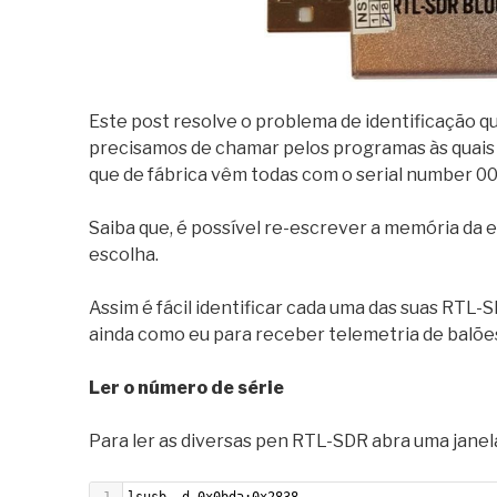
Este post resolve o problema de identificação 
precisamos de chamar pelos programas às quais s
que de fábrica vêm todas com o serial number 000
Saiba que, é possível re-escrever a memória da 
escolha.
Assim é fácil identificar cada uma das suas RTL-
ainda como eu para receber telemetria de balões 
Ler o número de série
Para ler as diversas pen RTL-SDR abra uma janel
1
lsusb -d 0x0bda:0x2838