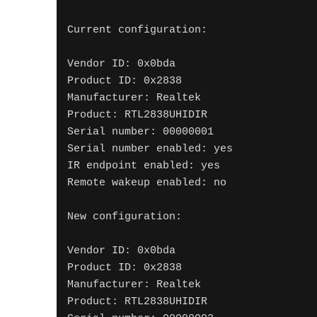
81
  bcdDevice            1.00
Current configuration:
82
  iManufacturer           1 Realtek
83
  iProduct                2 RTL2838UHIDIR
Vendor ID: 0x0bda
84
  iSerial                 3 00000001
Product ID: 0x2838
85
  bNumConfigurations      1
Manufacturer: Realtek
86
  Configuration Descriptor:
Product: RTL2838UHIDIR
87
    bLength                 9
Serial number: 00000001
88
    bDescriptorType         2
Serial number enabled: yes
89
    wTotalLength       0x0022
IR endpoint enabled: yes
90
    bNumInterfaces          2
Remote wakeup enabled: no
91
    bConfigurationValue     1
92
    iConfiguration          4 USB2.0-Bulk&Iso
New configuration:
93
    bmAttributes         0x80
94
      (Bus Powered)
Vendor ID: 0x0bda
95
    MaxPower              500mA
Product ID: 0x2838
96
    Interface Descriptor:
Manufacturer: Realtek
97
      bLength                 9
Product: RTL2838UHIDIR
98
      bDescriptorType         4