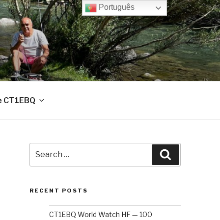
Português
e CT1EBQ
Search
Search
for:
RECENT POSTS
CT1EBQ World Watch HF — 100