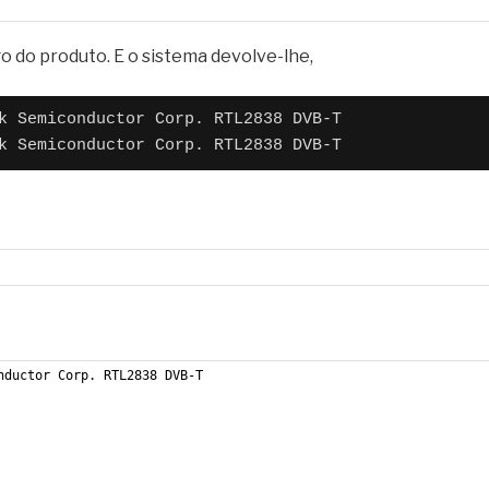
 do produto. E o sistema devolve-lhe,
k Semiconductor Corp. RTL2838 DVB-T
k Semiconductor Corp. RTL2838 DVB-T
nductor Corp. RTL2838 DVB-T