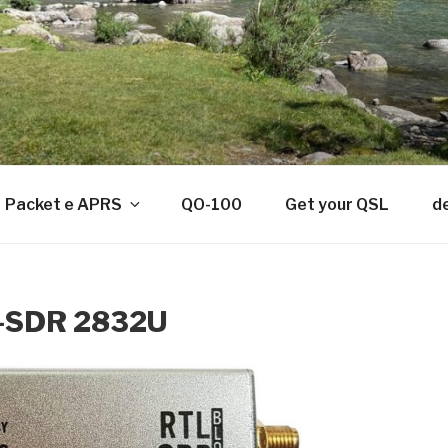
Packet e APRS
QO-100
Get your QSL
d
TL-SDR 2832U