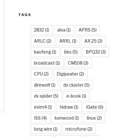
TAGS
2832
(1)
alsa
(1)
APRS
(5)
ARLC
(2)
ARRL
(1)
AX.25
(3)
baofeng
(1)
bbs
(5)
BPQ32
(3)
broadcast
(1)
CM108
(3)
CPU
(2)
Digipeater
(2)
direwolf
(1)
dx cluster
(5)
dx spider
(5)
e-book
(1)
exim4
(1)
hidraw
(1)
iGate
(6)
ISS
(4)
kenwood
(1)
linux
(2)
long wire
(1)
microfone
(2)