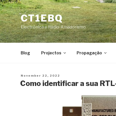
Skip
to
CT1EBQ
content
Electrónica e Rádio-Amadorismo
Blog
Projectos
Propagação
Posted
November 22, 2022
on
Como identificar a sua R