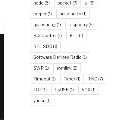
node
(5)
packet
(7)
pi
(5)
preper
(1)
pulseaudio
(1)
quansheng
(1)
raspberry
(5)
RIG Control
(1)
RTL
(1)
RTL-SDR
(1)
Software Defined Radio
(1)
SWR
(1)
symlink
(2)
Timeout
(1)
Timer
(1)
TNC
(7)
TOT
(1)
ttyUSB
(1)
VOX
(1)
yaesu
(1)