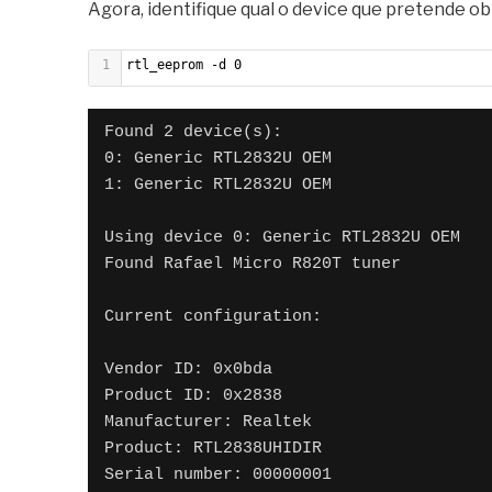
Agora, identifique qual o device que pretende o
43
          Synch Type               None
44
          Usage Type               Data
45
        wMaxPacketSize     0x0200  1x 512 bytes
1
rtl_eeprom -d 0
46
        bInterval               0
47
    Interface Descriptor:
Found 2 device(s):

48
      bLength                 9
0: Generic RTL2832U OEM

49
      bDescriptorType         4
1: Generic RTL2832U OEM

50
      bInterfaceNumber        1
51
      bAlternateSetting       0
Using device 0: Generic RTL2832U OEM

52
      bNumEndpoints           0
Found Rafael Micro R820T tuner

53
      bInterfaceClass       255 Vendor Specific
54
      bInterfaceSubClass    255 Vendor Specific
Current configuration:

55
      bInterfaceProtocol    255 Vendor Specific
56
      iInterface              5 Bulk-In, Interf
Vendor ID: 0x0bda

57
Device Qualifier (for other device speed):
Product ID: 0x2838

58
  bLength                10
Manufacturer: Realtek

59
  bDescriptorType         6
Product: RTL2838UHIDIR

60
  bcdUSB               2.00
Serial number: 00000001

61
  bDeviceClass            0 