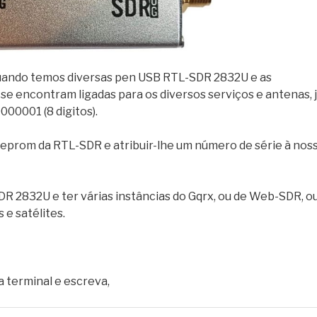
quando temos diversas pen USB RTL-SDR 2832U e as
e encontram ligadas para os diversos serviços e antenas, 
00001 (8 digitos).
eeprom da RTL-SDR e atribuir-lhe um número de série à nos
SDR 2832U e ter várias instâncias do Gqrx, ou de Web-SDR, o
e satélites.
a terminal e escreva,