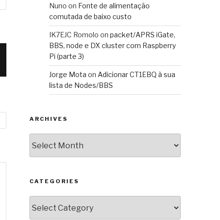
Nuno
on
Fonte de alimentação
comutada de baixo custo
IK7EJC Romolo
on
packet/APRS iGate,
BBS, node e DX cluster com Raspberry
Pi (parte 3)
Jorge Mota
on
Adicionar CT1EBQ à sua
lista de Nodes/BBS
ARCHIVES
Archives
CATEGORIES
Categories