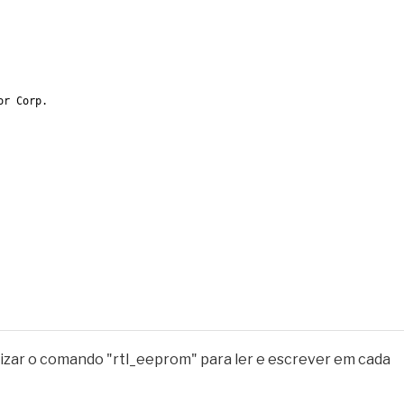
or Corp.
ilizar o comando "rtl_eeprom" para ler e escrever em cada