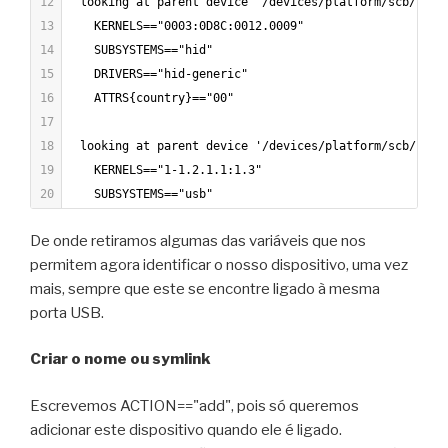
12
  looking at parent device '/devices/platform/scb/fd50
13
    KERNELS=="0003:0D8C:0012.0009"
14
    SUBSYSTEMS=="hid"
15
    DRIVERS=="hid-generic"
16
    ATTRS{country}=="00"
17
18
  looking at parent device '/devices/platform/scb/fd50
19
    KERNELS=="1-1.2.1.1:1.3"
20
    SUBSYSTEMS=="usb"
21
    DRIVERS=="usbhid"
De onde retiramos algumas das variáveis que nos
22
    ATTRS{bInterfaceNumber}=="03"
permitem agora identificar o nosso dispositivo, uma vez
23
    ATTRS{bAlternateSetting}==" 0"
mais, sempre que este se encontre ligado à mesma
24
    ATTRS{bInterfaceClass}=="03"
porta USB.
25
    ATTRS{bInterfaceSubClass}=="00"
26
    ATTRS{authorized}=="1"
Criar o nome ou symlink
27
    ATTRS{supports_autosuspend}=="1"
28
    ATTRS{bNumEndpoints}=="01"
Escrevemos ACTION=="add", pois só queremos
29
    ATTRS{bInterfaceProtocol}=="00"
adicionar este dispositivo quando ele é ligado.
30