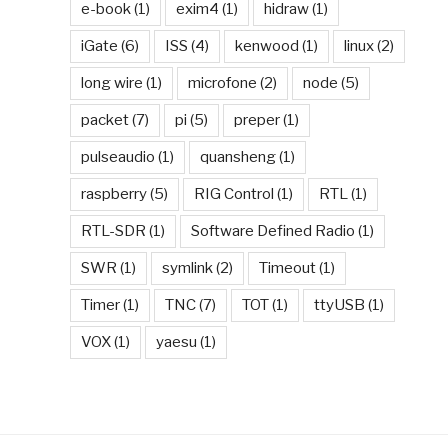
180
    ATTRS{manufacturer}=="Linux 5.10.103-v7l+ xhci-hcd
e-book
(1)
exim4
(1)
hidraw
(1)
181
    ATTRS{bcdDevice}=="0510"
iGate
(6)
ISS
(4)
kenwood
(1)
linux
(2)
182
    ATTRS{product}=="xHCI Host Controller"
183
    ATTRS{urbnum}=="22"
long wire
(1)
microfone
(2)
node
(5)
184
    ATTRS{quirks}=="0x0"
packet
(7)
pi
(5)
preper
(1)
185
    ATTRS{interface_authorized_default}=="1"
186
    ATTRS{ltm_capable}=="no"
pulseaudio
(1)
quansheng
(1)
187
    ATTRS{bDeviceSubClass}=="00"
raspberry
(5)
RIG Control
(1)
RTL
(1)
188
    ATTRS{idProduct}=="0002"
189
    ATTRS{removable}=="unknown"
RTL-SDR
(1)
Software Defined Radio
(1)
190
    ATTRS{tx_lanes}=="1"
191
    ATTRS{bConfigurationValue}=="1"
SWR
(1)
symlink
(2)
Timeout
(1)
192
    ATTRS{version}==" 2.00"
Timer
(1)
TNC
(7)
TOT
(1)
ttyUSB
(1)
193
    ATTRS{speed}=="480"
194
    ATTRS{bMaxPacketSize0}=="64"
VOX
(1)
yaesu
(1)
195
    ATTRS{bNumInterfaces}==" 1"
196
    ATTRS{avoid_reset_quirk}=="0"
197
    ATTRS{maxchild}=="1"
198
    ATTRS{bmAttributes}=="e0"