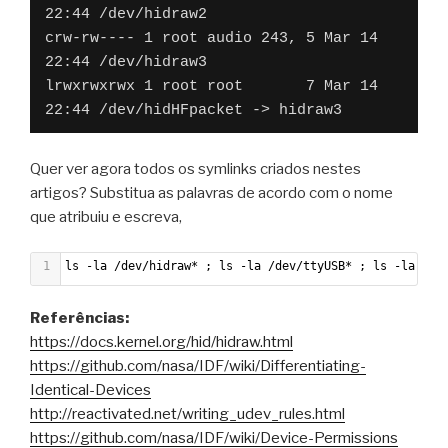
87
    ATTRS{quirks}=="0x0"
22:44 /dev/hidraw2

88
    ATTRS{bConfigurationValue}=="1"
crw-rw---- 1 root audio 243, 5 Mar 14 
89
    ATTRS{bmAttributes}=="e0"
22:44 /dev/hidraw3

90
    ATTRS{version}==" 2.10"
lrwxrwxrwx 1 root root       7 Mar 14 
91
    ATTRS{speed}=="480"
22:44 /dev/hidHFpacket -> hidraw3
92
    ATTRS{ltm_capable}=="no"
93
    ATTRS{product}=="4-Port USB 2.0 Hub"
Quer ver agora todos os symlinks criados nestes
94
    ATTRS{devnum}=="5"
artigos? Substitua as palavras de acordo com o nome
95
    ATTRS{manufacturer}=="Generic"
que atribuiu e escreva,
96
    ATTRS{configuration}==""
97
    ATTRS{busnum}=="1"
1
ls -la /dev/hidraw* ; ls -la /dev/ttyUSB* ; ls -la /de
98
    ATTRS{bMaxPacketSize0}=="64"
99
    ATTRS{avoid_reset_quirk}=="0"
Referências:
100
https://docs.kernel.org/hid/hidraw.html
101
  looking at parent device '/devices/platform/scb/fd50
https://github.com/nasa/IDF/wiki/Differentiating-
102
    KERNELS=="1-1.2"
Identical-Devices
103
    SUBSYSTEMS=="usb"
http://reactivated.net/writing_udev_rules.html
104
    DRIVERS=="usb"
https://github.com/nasa/IDF/wiki/Device-Permissions
105
    ATTRS{speed}=="480"