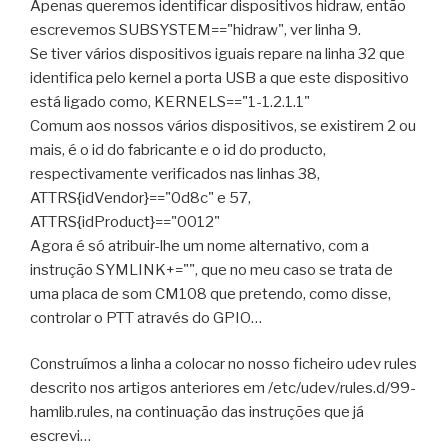
Apenas queremos identificar dispositivos hidraw, então
31
  looking at parent device '/devices/platform/scb/fd50
escrevemos SUBSYSTEM=="hidraw", ver linha 9.
32
    KERNELS=="1-1.2.1.1"
Se tiver vários dispositivos iguais repare na linha 32 que
33
    SUBSYSTEMS=="usb"
identifica pelo kernel a porta USB a que este dispositivo
34
    DRIVERS=="usb"
está ligado como, KERNELS=="1-1.2.1.1"
35
    ATTRS{bcdDevice}=="0100"
Comum aos nossos vários dispositivos, se existirem 2 ou
36
    ATTRS{bDeviceClass}=="00"
mais, é o id do fabricante e o id do producto,
37
    ATTRS{avoid_reset_quirk}=="0"
respectivamente verificados nas linhas 38,
38
    ATTRS{idVendor}=="0d8c"
ATTRS{idVendor}=="0d8c" e 57,
39
    ATTRS{authorized}=="1"
ATTRS{idProduct}=="0012"
40
    ATTRS{bMaxPacketSize0}=="8"
Agora é só atribuir-lhe um nome alternativo, com a
41
    ATTRS{bNumConfigurations}=="1"
instrução SYMLINK+="", que no meu caso se trata de
42
    ATTRS{urbnum}=="54288083"
uma placa de som CM108 que pretendo, como disse,
43
    ATTRS{bDeviceSubClass}=="00"
controlar o PTT através do GPIO…
44
    ATTRS{bConfigurationValue}=="1"
45
    ATTRS{devpath}=="1.2.1.1"
Construímos a linha a colocar no nosso ficheiro udev rules
46
    ATTRS{configuration}==""
descrito nos artigos anteriores em /etc/udev/rules.d/99-
47
    ATTRS{devspec}=="(null)"
hamlib.rules, na continuação das instruções que já
48
    ATTRS{manufacturer}=="C-Media Electronics Inc."
escrevi…
49
    ATTRS{quirks}=="0x0"