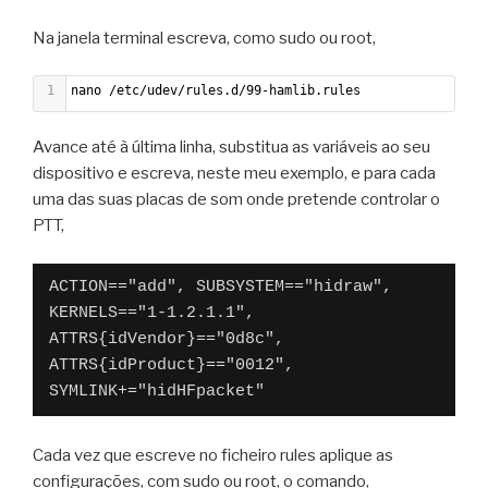
50
    ATTRS{removable}=="unknown"
Na janela terminal escreva, como sudo ou root,
51
    ATTRS{product}=="USB Audio Device"
52
    ATTRS{bmAttributes}=="80"
1
nano /etc/udev/rules.d/99-hamlib.rules
53
    ATTRS{bNumInterfaces}==" 4"
54
    ATTRS{bMaxPower}=="100mA"
Avance até à última linha, substitua as variáveis ao seu
55
    ATTRS{version}==" 1.10"
dispositivo e escreva, neste meu exemplo, e para cada
56
    ATTRS{speed}=="12"
uma das suas placas de som onde pretende controlar o
57
    ATTRS{idProduct}=="0012"
PTT,
58
    ATTRS{ltm_capable}=="no"
59
    ATTRS{busnum}=="1"
60
    ATTRS{tx_lanes}=="1"
ACTION=="add", SUBSYSTEM=="hidraw", 
61
    ATTRS{rx_lanes}=="1"
KERNELS=="1-1.2.1.1", 
62
    ATTRS{bDeviceProtocol}=="00"
ATTRS{idVendor}=="0d8c", 
63
    ATTRS{maxchild}=="0"
ATTRS{idProduct}=="0012", 
64
    ATTRS{devnum}=="20"
SYMLINK+="hidHFpacket"
65
66
  looking at parent device '/devices/platform/scb/fd50
Cada vez que escreve no ficheiro rules aplique as
67
    KERNELS=="1-1.2.1"
configurações, com sudo ou root, o comando,