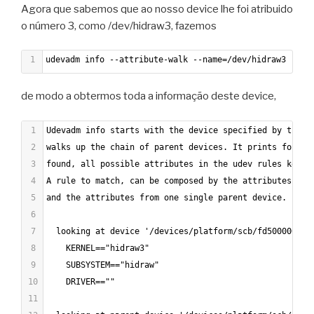
Agora que sabemos que ao nosso device lhe foi atribuido
o número 3, como /dev/hidraw3, fazemos
1
udevadm info --attribute-walk --name=/dev/hidraw3
de modo a obtermos toda a informação deste device,
1
Udevadm info starts with the device specified by the d
2
walks up the chain of parent devices. It prints for ev
3
found, all possible attributes in the udev rules key f
4
A rule to match, can be composed by the attributes of 
5
and the attributes from one single parent device.
6
7
  looking at device '/devices/platform/scb/fd500000.pc
8
    KERNEL=="hidraw3"
9
    SUBSYSTEM=="hidraw"
10
    DRIVER==""
11