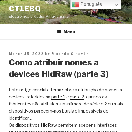
Skip
Português
CT1EBQ
to
Electrónica e Rádio-Amadorismo
content
Menu
Posted
March 15, 2022
by
Ricardo Oitavén
on
Como atribuir nomes a
devices HidRaw (parte 3)
Este artigo conclui o tema sobre a atribuição de nomes a
devices, referidos na
parte 1
e
parte 2
, quando os
fabricantes não atribuiem um número de série e 2 ou mais
dispositivos parecem-nos iguais e impossíveis de
identificar…
Os
dispositivos HidRaw
permitem aceder a interfaces