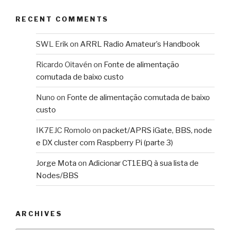
143
    ATTRS{bDeviceSubClass}=="00"
144
    ATTRS{authorized}=="1"
RECENT COMMENTS
145
    ATTRS{idProduct}=="3431"
146
    ATTRS{ltm_capable}=="no"
SWL Erik
on
ARRL Radio Amateur’s Handbook
147
    ATTRS{devnum}=="2"
Ricardo Oitavén
on
Fonte de alimentação
148
    ATTRS{maxchild}=="4"
comutada de baixo custo
149
    ATTRS{quirks}=="0x0"
150
    ATTRS{busnum}=="1"
Nuno
on
Fonte de alimentação comutada de baixo
151
    ATTRS{idVendor}=="2109"
custo
152
    ATTRS{speed}=="480"
153
    ATTRS{configuration}==""
IK7EJC Romolo
on
packet/APRS iGate, BBS, node
154
    ATTRS{bNumInterfaces}==" 1"
e DX cluster com Raspberry Pi (parte 3)
155
    ATTRS{bcdDevice}=="0421"
Jorge Mota
on
Adicionar CT1EBQ à sua lista de
156
    ATTRS{version}==" 2.10"
Nodes/BBS
157
    ATTRS{devspec}=="(null)"
158
    ATTRS{tx_lanes}=="1"
159
    ATTRS{urbnum}=="96"
ARCHIVES
160
    ATTRS{rx_lanes}=="1"
161
    ATTRS{bDeviceProtocol}=="01"