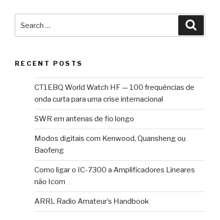
124
    ATTRS{devspec}=="(null)"
125
    ATTRS{urbnum}=="133"
Search
Searc
126
    ATTRS{version}==" 2.10"
for:
127
    ATTRS{removable}=="unknown"
128
    ATTRS{bDeviceClass}=="09"
129
    ATTRS{devnum}=="3"
RECENT POSTS
130
    ATTRS{rx_lanes}=="1"
131
    ATTRS{bDeviceSubClass}=="00"
CT1EBQ World Watch HF — 100 frequências de
132
    ATTRS{bMaxPower}=="0mA"
onda curta para uma crise internacional
133
    ATTRS{busnum}=="1"
SWR em antenas de fio longo
134
    ATTRS{product}=="4-Port USB 2.0 Hub"
135
Modos digitais com Kenwood, Quansheng ou
136
  looking at parent device '/devices/platform/scb/fd50
Baofeng
137
    KERNELS=="1-1"
138
    SUBSYSTEMS=="usb"
Como ligar o IC-7300 a Amplificadores Lineares
139
    DRIVERS=="usb"
não Icom
140
    ATTRS{avoid_reset_quirk}=="0"
ARRL Radio Amateur’s Handbook
141
    ATTRS{bNumConfigurations}=="1"
142
    ATTRS{devpath}=="1"