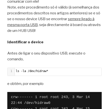
comunicar com ele!
Note, este procedimento só é válido (à semelhança dos
procedimentos descritos nos artigos anteriores) se e só
se o nosso device USB se encontrar
sempre ligado à
mesma porta USB
, seja directamente à board ou através
de um HUB USB!
Identificar o device
Antes de ligar o seu dispositivo USB, execute o
comando,
1
ls -la /dev/hidraw*
e obtém, por exemplo
crw------- 1 root root 243, 3 Mar 14 
22:44 /dev/hidraw0
crw------- 1 root root 243, 4 Mar 15 