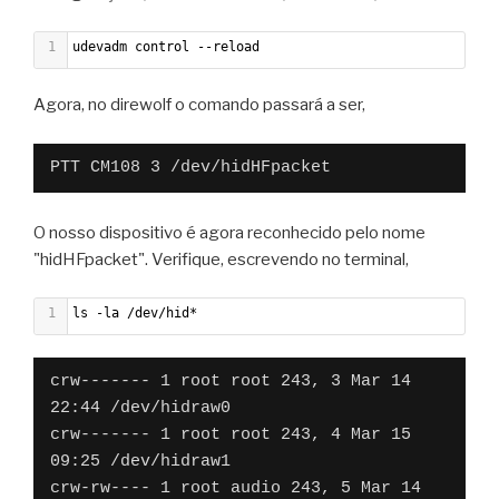
68
    SUBSYSTEMS=="usb"
69
    DRIVERS=="usb"
1
udevadm control --reload
70
    ATTRS{bDeviceClass}=="09"
71
    ATTRS{devspec}=="(null)"
Agora, no direwolf o comando passará a ser,
72
    ATTRS{bMaxPower}=="0mA"
73
    ATTRS{bDeviceSubClass}=="00"
74
    ATTRS{idVendor}=="0bda"
PTT CM108 3 /dev/hidHFpacket
75
    ATTRS{bDeviceProtocol}=="02"
76
    ATTRS{removable}=="unknown"
O nosso dispositivo é agora reconhecido pelo nome
77
    ATTRS{urbnum}=="47"
"hidHFpacket". Verifique, escrevendo no terminal,
78
    ATTRS{devpath}=="1.2.1"
79
    ATTRS{tx_lanes}=="1"
1
ls -la /dev/hid*
80
    ATTRS{bNumConfigurations}=="1"
81
    ATTRS{bNumInterfaces}==" 1"
82
    ATTRS{idProduct}=="5411"
crw------- 1 root root 243, 3 Mar 14 
83
    ATTRS{authorized}=="1"
22:44 /dev/hidraw0

84
    ATTRS{rx_lanes}=="1"
crw------- 1 root root 243, 4 Mar 15 
85
    ATTRS{bcdDevice}=="0117"
09:25 /dev/hidraw1

86
    ATTRS{maxchild}=="4"
crw-rw---- 1 root audio 243, 5 Mar 14 