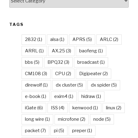
TAGS
2832
(1)
alsa
(1)
APRS
(5)
ARLC
(2)
ARRL
(1)
AX.25
(3)
baofeng
(1)
bbs
(5)
BPQ32
(3)
broadcast
(1)
CM108
(3)
CPU
(2)
Digipeater
(2)
direwolf
(1)
dx cluster
(5)
dx spider
(5)
e-book
(1)
exim4
(1)
hidraw
(1)
iGate
(6)
ISS
(4)
kenwood
(1)
linux
(2)
long wire
(1)
microfone
(2)
node
(5)
packet
(7)
pi
(5)
preper
(1)