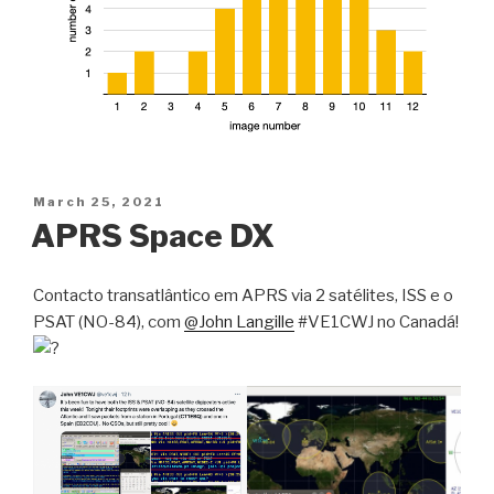
Posted
March 25, 2021
on
APRS Space DX
Contacto transatlântico em APRS via 2 satélites, ISS e o
PSAT (NO-84), com
@John Langille
#VE1CWJ no Canadá!