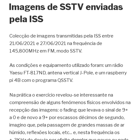
on
Imagens de SSTV enviadas
pela ISS
Colecção de imagens transmitidas pela ISS entre
21/06/2021 e 27/06/2021 na frequência de
145,800MHz em FM, modo SSTV.
As condições e equipamento utilizado foram: um rádio
Yaesu FT-817ND, antena vertical J-Pole, e um raspberry
pi 4B com o programa QSSTV.
Na prática o exercício revelou-se interessante na
compreensão de alguns fenómenos físicos envolvidos na
recepção das imagens: o fading que levava o sinal de 9+
a 0 e de novo a 9+ por escassos décimos de segundo,
imagino que, pela passagem de grandes massas de ar
húmido, reflexões locais, etc... e, nesta frequência os
+-3KHz de desvio por
efeito doppler
que pouco ou nada