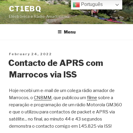
Skip
Português
CT1EBQ
to
Electrónica e Rádio-Amadorismo
content
Menu
Posted
February 24, 2022
on
Contacto de APRS com
Marrocos via ISS
Hoje recebi um e-mail de um colega rádio amador de
Marrocos, o
CN8MM
, que publicou um
filme
sobre a
reparação e programação de um rádio Motorola GM360
e que o utilizou para contactos de packet e APRS via
satélite... no final, ao minuto 44 e 43 segundos
demonstra o contacto comigo em 145.825 via ISS!