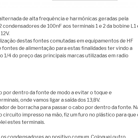
alternada de alta frequência e harmónicas geradas pela
2 condensadores de 100nF aos terminais 1 e 2 da bobine L1 
 12V.
tilização destas fontes comutadas em equipamentos de HF
 fontes de alimentação para estas finalidades ter vindo a
o 1/4 do preço das principais marcas utilizadas em radio
ão por dentro da fonte de modo a evitar o toque e
rminais, onde vamos ligar a saída dos 13,8V.
sador de borracha para passar o cabo por dentro da fonte. N
 circuito impresso na mão, fiz um furo no plástico para que 
lei estes terminais.
guei os condensadores ao positivo comum. Coloquei outro