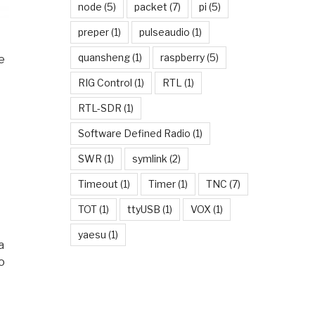
node
(5)
packet
(7)
pi
(5)
preper
(1)
pulseaudio
(1)
quansheng
(1)
raspberry
(5)
e
RIG Control
(1)
RTL
(1)
RTL-SDR
(1)
Software Defined Radio
(1)
SWR
(1)
symlink
(2)
Timeout
(1)
Timer
(1)
TNC
(7)
TOT
(1)
ttyUSB
(1)
VOX
(1)
yaesu
(1)
a
o