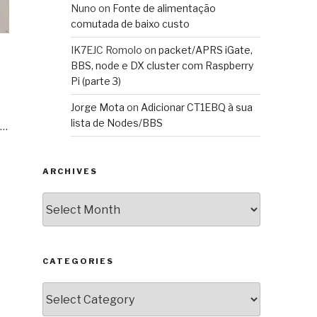
Nuno
on
Fonte de alimentação
comutada de baixo custo
IK7EJC Romolo
on
packet/APRS iGate,
BBS, node e DX cluster com Raspberry
Pi (parte 3)
Jorge Mota
on
Adicionar CT1EBQ à sua
lista de Nodes/BBS
o…
ARCHIVES
Archives
CATEGORIES
Categories