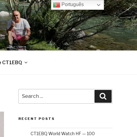
Português
e CT1EBQ
Search
Search
for:
RECENT POSTS
CT1EBQ World Watch HF — 100