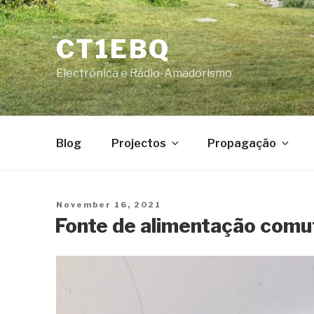
Skip
to
CT1EBQ
content
Electrónica e Rádio-Amadorismo
Blog
Projectos
Propagação
Posted
November 16, 2021
on
Fonte de alimentação comu