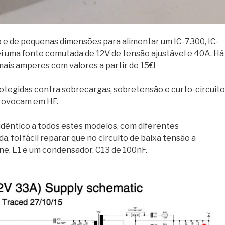
to e de pequenas dimensões para alimentar um IC-7300, IC-
i uma fonte comutada de 12V de tensão ajustável e 40A. Há
mais amperes com valores a partir de 15€!
rotegidas contra sobrecargas, sobretensão e curto-circuit
provocam em HF.
dêntico a todos estes modelos, com diferentes
foi fácil reparar que no circuito de baixa tensão a
ne, L1 e um condensador, C13 de 100nF.