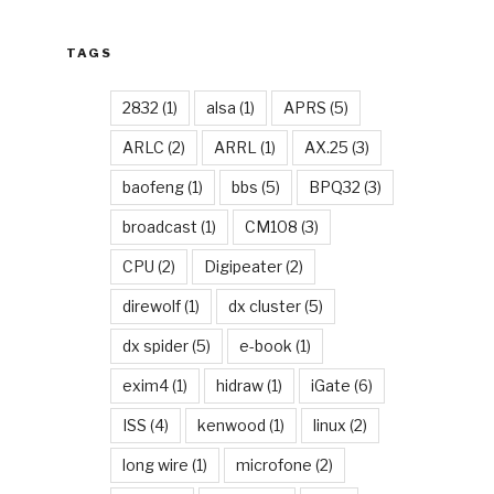
TAGS
2832
(1)
alsa
(1)
APRS
(5)
ARLC
(2)
ARRL
(1)
AX.25
(3)
baofeng
(1)
bbs
(5)
BPQ32
(3)
broadcast
(1)
CM108
(3)
CPU
(2)
Digipeater
(2)
direwolf
(1)
dx cluster
(5)
dx spider
(5)
e-book
(1)
exim4
(1)
hidraw
(1)
iGate
(6)
ISS
(4)
kenwood
(1)
linux
(2)
long wire
(1)
microfone
(2)