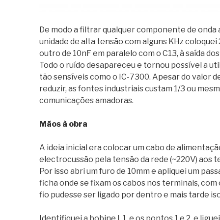
De modo a filtrar qualquer componente de onda 
unidade de alta tensão com alguns KHz coloquei 
outro de 10nF em paralelo com o C13, à saída dos
Todo o ruído desapareceu e tornou possível a u
tão sensíveis como o IC-7300. Apesar do valor de
reduzir, as fontes industriais custam 1/3 ou mesm
comunicações amadoras.
Mãos à obra
A ideia inicial era colocar um cabo de alimentaç
electrocussão pela tensão da rede (~220V) aos te
Por isso abri um furo de 10mm e apliquei um pas
ficha onde se fixam os cabos nos terminais, com o
fio pudesse ser ligado por dentro e mais tarde iso
Identifiquei a bobine L1, e os pontos 1 e 2, e li