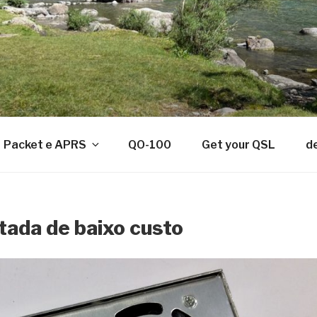
Packet e APRS
QO-100
Get your QSL
d
tada de baixo custo