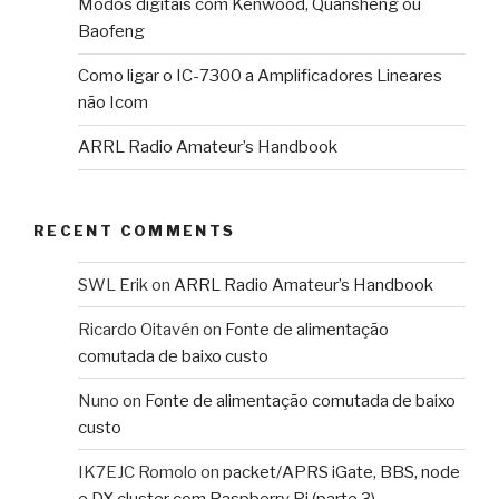
Modos digitais com Kenwood, Quansheng ou
Baofeng
Como ligar o IC-7300 a Amplificadores Lineares
não Icom
ARRL Radio Amateur’s Handbook
RECENT COMMENTS
SWL Erik
on
ARRL Radio Amateur’s Handbook
Ricardo Oitavén
on
Fonte de alimentação
comutada de baixo custo
Nuno
on
Fonte de alimentação comutada de baixo
custo
IK7EJC Romolo
on
packet/APRS iGate, BBS, node
e DX cluster com Raspberry Pi (parte 3)