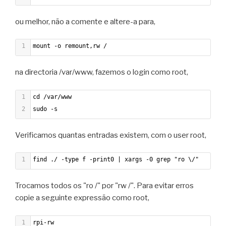
ou melhor, não a comente e altere-a para,
1
mount -o remount,rw /
na directoria /var/www, fazemos o login como root,
1
cd /var/www
2
sudo -s
Verificamos quantas entradas existem, com o user root,
1
find ./ -type f -print0 | xargs -0 grep "ro \/"
Trocamos todos os "ro /" por "rw /". Para evitar erros
copie a seguinte expressão como root,
1
rpi-rw