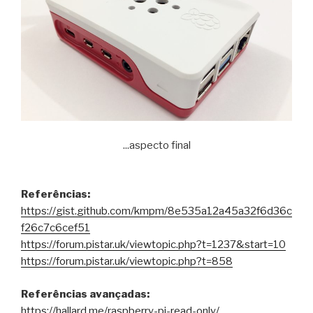
...aspecto final
Referências:
https://gist.github.com/kmpm/8e535a12a45a32f6d36c
f26c7c6cef51
https://forum.pistar.uk/viewtopic.php?t=1237&start=10
https://forum.pistar.uk/viewtopic.php?t=858
Referências avançadas:
https://hallard.me/raspberry-pi-read-only/