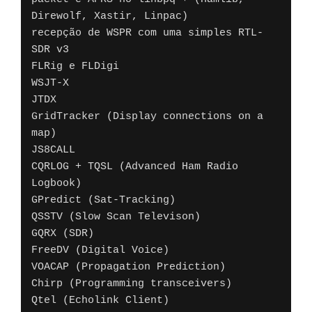
Direwolf, Xastir, Linpac)

recepção de WSPR com uma simples RTL-
SDR v3

FLRig e FLDigi

WSJT-X

JTDX

GridTracker (Display connections on a 
map)

JS8CALL

CQRLOG + TQSL (Advanced Ham Radio 
Logbook)

GPredict (Sat-Tracking)

QSSTV (Slow Scan Televison)

GQRX (SDR)

FreeDV (Digital Voice)

VOACAP (Propagation Prediction)

Chirp (Programming transceivers)

Qtel (Echolink Client)
