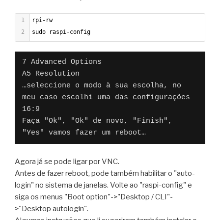
1
rpi-rw
2
sudo raspi-config
7 Advanced Options
A5 Resolution
…seleccione o modo à sua escolha, no 
meu caso escolhi uma das configurações 
16:9
Faça "Ok", "Ok" de novo, "Finish", 
"Yes" vamos fazer um reboot…
Agora já se pode ligar por VNC.
Antes de fazer reboot, pode também habilitar o "auto-
login" no sistema de janelas. Volte ao "raspi-config" e
siga os menus "Boot option"->"Desktop / CLI"-
>"Desktop autologin".