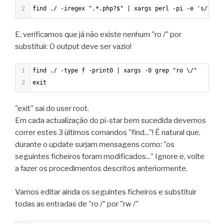
2
find ./ -iregex ".*.php?$" | xargs perl -pi -e 's/ro \
E, verificamos que já não existe nenhum "ro /" por
substituir. O output deve ser vazio!
1
find ./ -type f -print0 | xargs -0 grep "ro \/"
2
exit
"exit" sai do user root.
Em cada actualização do pi-star bem sucedida devemos
correr estes 3 últimos comandos "find..."! É natural que,
durante o update surjam mensagens como: "os
seguintes ficheiros foram modificados..." Ignore e, volte
a fazer os procedimentos descritos anteriormente.
Vamos editar ainda os seguintes ficheiros e substituir
todas as entradas de "ro /" por "rw /"