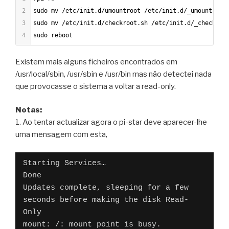
2
sudo mv /etc/init.d/umountroot /etc/init.d/_umountroot
3
sudo mv /etc/init.d/checkroot.sh /etc/init.d/_checkroo
4
sudo reboot
Existem mais alguns ficheiros encontrados em
/usr/local/sbin, /usr/sbin e /usr/bin mas não detectei nada
que provocasse o sistema a voltar a read-only.
Notas:
1. Ao tentar actualizar agora o pi-star deve aparecer-lhe
uma mensagem com esta,
Starting Services…
Done
Updates complete, sleeping for a few 
seconds before making the disk Read-
Only
mount: /: mount point is busy.