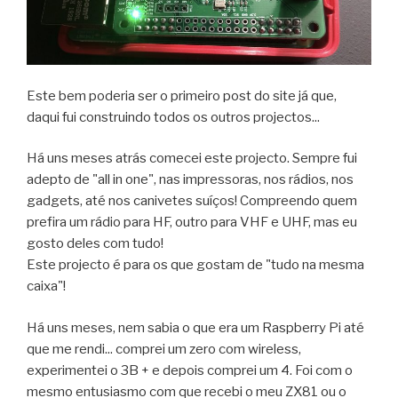
Este bem poderia ser o primeiro post do site já que,
daqui fui construindo todos os outros projectos...
Há uns meses atrás comecei este projecto. Sempre fui
adepto de "all in one", nas impressoras, nos rádios, nos
gadgets, até nos canivetes suíços! Compreendo quem
prefira um rádio para HF, outro para VHF e UHF, mas eu
gosto deles com tudo!
Este projecto é para os que gostam de "tudo na mesma
caixa"!
Há uns meses, nem sabia o que era um Raspberry Pi até
que me rendi... comprei um zero com wireless,
experimentei o 3B + e depois comprei um 4. Foi com o
mesmo entusiasmo com que recebi o meu ZX81 ou o