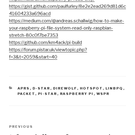
https://gist.github.com/paulfurley/8e2e2ead269d81d6c
41604233a696acd
https://medium.com/@andreas.schallwig/how-to-make-
your-raspberry-pi-file-system-read-only-raspbian-
stretch-80c0f7be7353
https://github.com/km4ack/pi-build
https://forum.pistar.uk/viewtopic.php?
f=3&t=2059&start=40
CATEGORIES
APRS
,
D-STAR
,
DIREWOLF
,
HOTSPOT
,
LINBPQ
,
PACKET
,
PI-STAR
,
RASPBERRY PI
,
WSPR
Post
Previous
PREVIOUS
navigation
Post