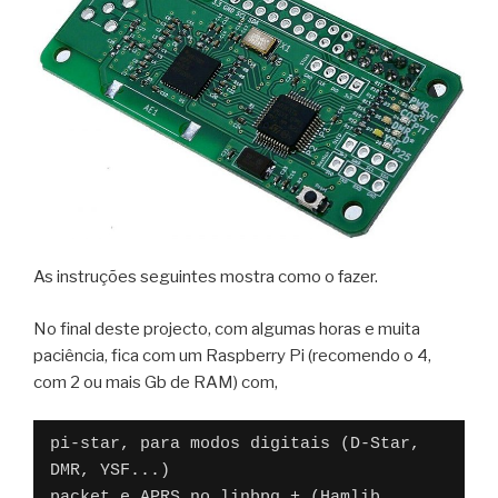
As instruções seguintes mostra como o fazer.
No final deste projecto, com algumas horas e muita
paciência, fica com um Raspberry Pi (recomendo o 4,
com 2 ou mais Gb de RAM) com,
pi-star, para modos digitais (D-Star, 
DMR, YSF...)

packet e APRS no linbpq + (Hamlib, 