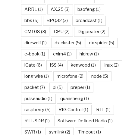
ARRL
(1)
AX.25
(3)
baofeng
(1)
bbs
(5)
BPQ32
(3)
broadcast
(1)
CM108
(3)
CPU
(2)
Digipeater
(2)
direwolf
(1)
dx cluster
(5)
dx spider
(5)
e-book
(1)
exim4
(1)
hidraw
(1)
iGate
(6)
ISS
(4)
kenwood
(1)
linux
(2)
long wire
(1)
microfone
(2)
node
(5)
packet
(7)
pi
(5)
preper
(1)
pulseaudio
(1)
quansheng
(1)
raspberry
(5)
RIG Control
(1)
RTL
(1)
RTL-SDR
(1)
Software Defined Radio
(1)
SWR
(1)
symlink
(2)
Timeout
(1)