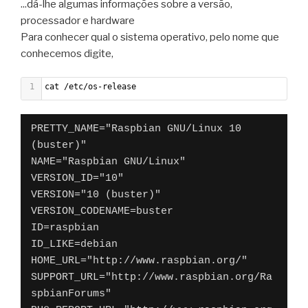
...dá-lhe algumas informações sobre a versão,
processador e hardware
Para conhecer qual o sistema operativo, pelo nome que
conhecemos digite,
1
cat /etc/os-release
PRETTY_NAME="Raspbian GNU/Linux 10 
(buster)"
NAME="Raspbian GNU/Linux"
VERSION_ID="10"
VERSION="10 (buster)"
VERSION_CODENAME=buster
ID=raspbian
ID_LIKE=debian
HOME_URL="http://www.raspbian.org/"
SUPPORT_URL="http://www.raspbian.org/Ra
spbianForums"