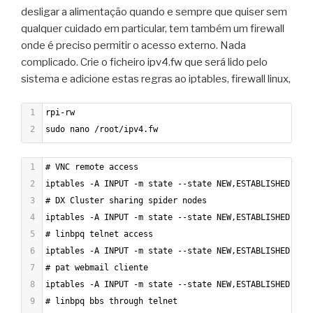
desligar a alimentação quando e sempre que quiser sem
qualquer cuidado em particular, tem também um firewall
onde é preciso permitir o acesso externo. Nada
complicado. Crie o ficheiro ipv4.fw que será lido pelo
sistema e adicione estas regras ao iptables, firewall linux,
1
rpi-rw
2
sudo nano /root/ipv4.fw
1
# VNC remote access
2
iptables -A INPUT -m state --state NEW,ESTABLISHED,REL
3
# DX Cluster sharing spider nodes
4
iptables -A INPUT -m state --state NEW,ESTABLISHED,REL
5
# linbpq telnet access
6
iptables -A INPUT -m state --state NEW,ESTABLISHED,REL
7
# pat webmail cliente
8
iptables -A INPUT -m state --state NEW,ESTABLISHED,REL
9
# linbpq bbs through telnet