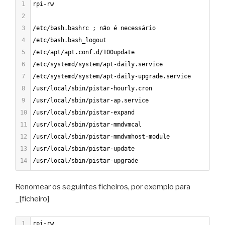
1
rpi-rw
2
3
/etc/bash.bashrc ; não é necessário
4
/etc/bash.bash_logout
5
/etc/apt/apt.conf.d/100update
6
/etc/systemd/system/apt-daily.service
7
/etc/systemd/system/apt-daily-upgrade.service
8
/usr/local/sbin/pistar-hourly.cron
9
/usr/local/sbin/pistar-ap.service
10
/usr/local/sbin/pistar-expand
11
/usr/local/sbin/pistar-mmdvmcal
12
/usr/local/sbin/pistar-mmdvmhost-module
13
/usr/local/sbin/pistar-update
14
/usr/local/sbin/pistar-upgrade
Renomear os seguintes ficheiros, por exemplo para
_[ficheiro]
1
rpi-rw