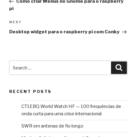
Como criar Menus no Gnome para o raspberry
pi
Next
NEXT
Post
Desktop widget para o raspberry pi com Conky
Search
Searc
for:
RECENT POSTS
CT1EBQ World Watch HF — 100 frequências de
onda curta para uma crise internacional
SWR em antenas de fio longo