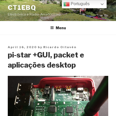
Skip
Português
CT1EBQ
to
Electrónica e Rádio-Amadorismo
content
Menu
Posted
April 16, 2020
by
Ricardo Oitavén
on
pi-star +GUI, packet e
aplicações desktop