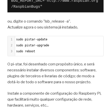
BUG_REPORT_URL="http://www.raspbian.org
/RaspbianBugs"
ou, digite o comando "lsb_release -a".
Actualize agora o seu sistema já instalado,
1
sudo pistar-update
2
sudo pistar-upgrade
3
sudo reboot
O pi-star, foi desenhado com propósito único, e será
necessário instalar diversos componentes: software,
plugins de terceiros e livrarias de código; de modo a
dotá-lo de todo o software para o nosso projecto.
Instale a componente de configuração do Raspberry Pi,
que facilitará muito qualquer configuração de rede,
hardware, serviços, etc...