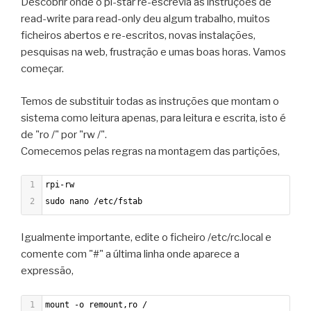
Descobrir onde o pi-star re-escrevia as instruções de
read-write para read-only deu algum trabalho, muitos
ficheiros abertos e re-escritos, novas instalações,
pesquisas na web, frustração e umas boas horas. Vamos
começar.
Temos de substituir todas as instruções que montam o
sistema como leitura apenas, para leitura e escrita, isto é
de "ro /" por "rw /".
Comecemos pelas regras na montagem das partições,
1
rpi-rw
2
sudo nano /etc/fstab
Igualmente importante, edite o ficheiro /etc/rc.local e
comente com "#" a última linha onde aparece a
expressão,
1
mount -o remount,ro /