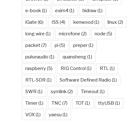
e-book
(1)
exim4
(1)
hidraw
(1)
iGate
(6)
ISS
(4)
kenwood
(1)
linux
(2)
long wire
(1)
microfone
(2)
node
(5)
packet
(7)
pi
(5)
preper
(1)
pulseaudio
(1)
quansheng
(1)
raspberry
(5)
RIG Control
(1)
RTL
(1)
RTL-SDR
(1)
Software Defined Radio
(1)
SWR
(1)
symlink
(2)
Timeout
(1)
Timer
(1)
TNC
(7)
TOT
(1)
ttyUSB
(1)
VOX
(1)
yaesu
(1)