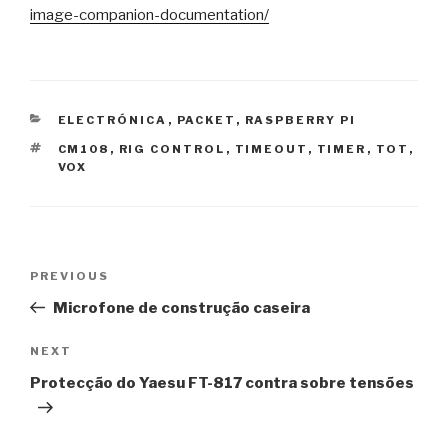
image-companion-documentation/
CATEGORIES
ELECTRÓNICA
,
PACKET
,
RASPBERRY PI
TAGS
CM108
,
RIG CONTROL
,
TIMEOUT
,
TIMER
,
TOT
,
VOX
Post
Previous
PREVIOUS
navigation
Post
Microfone de construção caseira
Next
NEXT
Post
Protecção do Yaesu FT-817 contra sobre tensões