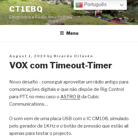
Skip
Português
CT1EBQ
to
Electrónica e Rádio-Amadorismo
content
Menu
Posted
August 1, 2023
by
Ricardo Oitavén
on
VOX com Timeout-Timer
Novo desafio - conseguir aproveitar um rádio antigo para
comunicações digitais e que não dispõe de Rig Control
para PTT, no meu caso o
ASTRO B
da Cubic
Communications…
O som vem de uma placa USB com o IC CM108, simulado
pelo gerador de 1KHz e o botão de pressão que estão ali
apenas para testar o projecto.